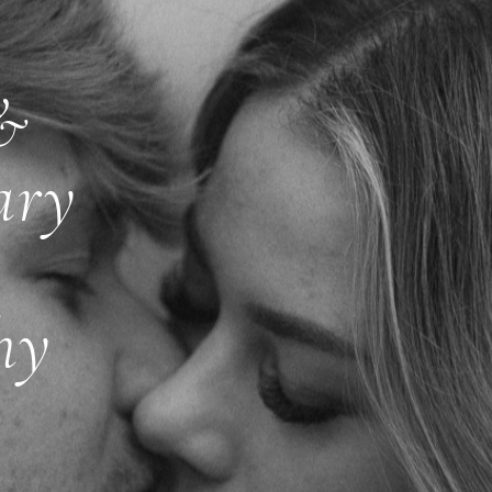
 &
ary
hy